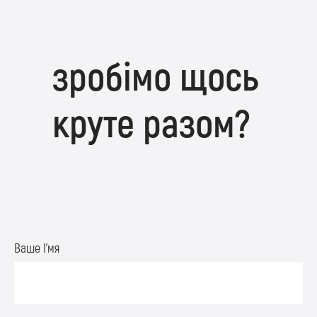
зробімо щось
круте разом?
Ваше І’мя