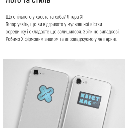
Лого та стиль
Що спільного у хвоста та хаба? Літера Х!
Тепер уявіть, що ви відгризете у мультяшної кістки
серединку і складаєте що залишилося. Збіги не випадкові.
Робимо Х фірмовим знаком та впроваджуємо у леттеринг.