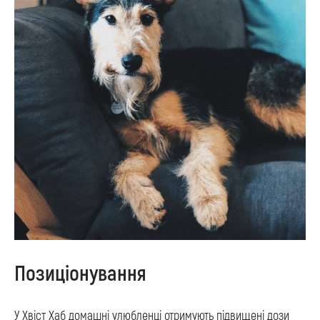
Позиціонування
У Хвіст Хаб домашні улюбленці отримують підвищені дози