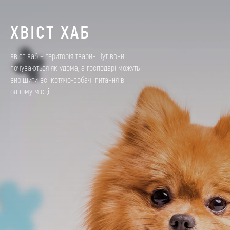
ХВІСТ ХАБ
Хвіст Хаб – територія тварин. Тут вони
почуваються як удома, а господарі можуть
вирішити всі котячо-собачі питання в
одному місці.