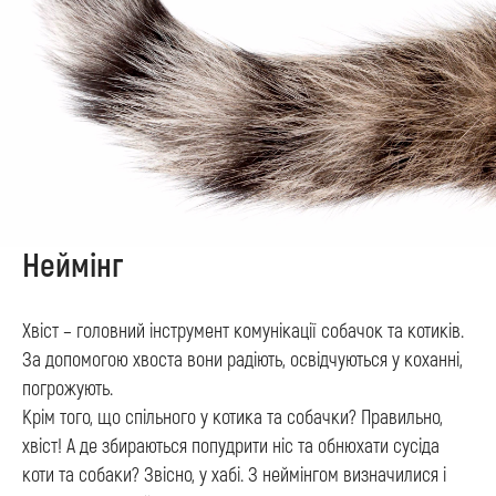
Неймінг
Хвіст – головний інструмент комунікації собачок та котиків.
За допомогою хвоста вони радіють, освідчуються у коханні,
погрожують.
Крім того, що спільного у котика та собачки? Правильно,
хвіст! А де збираються попудрити ніс та обнюхати сусіда
коти та собаки? Звісно, у хабі. З неймінгом визначилися і